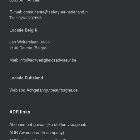
E-mail:
consultants@safetynet-nederland.nl
Tel.:
026-3237896
Locatie België
Jan Welterslaan 33-35
2100 Deurne (Belgïe)
Mail:
info@adr-veiligheidsadviseur.be
Locatie Duitsland
Webiste:
Adr-gefahrgutbeauftragter.de
ADR links
Abonnement gevaarlijke stoffen vraagbaak
ADR Awareness (In company)