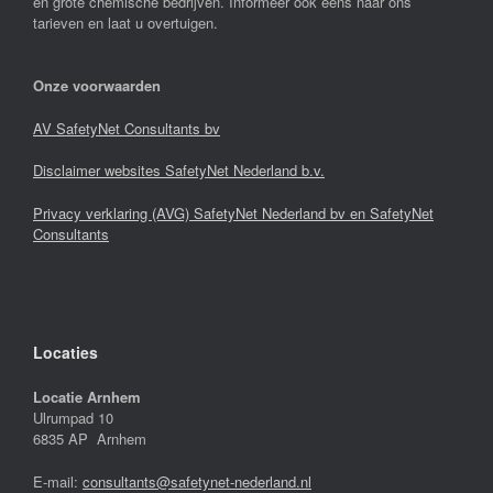
en grote chemische bedrijven. Informeer ook eens naar ons
tarieven en laat u overtuigen.
Onze voorwaarden
AV SafetyNet Consultants bv
Disclaimer websites SafetyNet Nederland b.v.
Privacy verklaring (AVG) SafetyNet Nederland bv en SafetyNet
Consultants
Locaties
Locatie Arnhem
Ulrumpad 10
6835 AP Arnhem
E-mail:
consultants@safetynet-nederland.nl