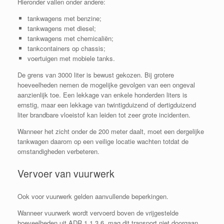
Hieronder vallen onder andere:
tankwagens met benzine;
tankwagens met diesel;
tankwagens met chemicaliën;
tankcontainers op chassis;
voertuigen met mobiele tanks.
De grens van 3000 liter is bewust gekozen. Bij grotere
hoeveelheden nemen de mogelijke gevolgen van een ongeval
aanzienlijk toe. Een lekkage van enkele honderden liters is
ernstig, maar een lekkage van twintigduizend of dertigduizend
liter brandbare vloeistof kan leiden tot zeer grote incidenten.
Wanneer het zicht onder de 200 meter daalt, moet een dergelijke
tankwagen daarom op een veilige locatie wachten totdat de
omstandigheden verbeteren.
Vervoer van vuurwerk
Ook voor vuurwerk gelden aanvullende beperkingen.
Wanneer vuurwerk wordt vervoerd boven de vrijgestelde
hoeveelheden uit ADR 1.1.3.6, mag dit transport niet doorgaan