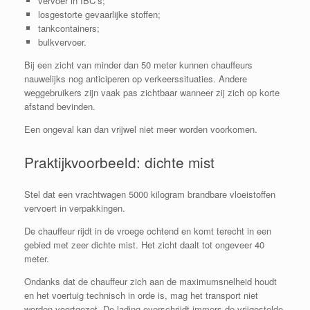
vervoer in IBC’s;
losgestorte gevaarlijke stoffen;
tankcontainers;
bulkvervoer.
Bij een zicht van minder dan 50 meter kunnen chauffeurs
nauwelijks nog anticiperen op verkeerssituaties. Andere
weggebruikers zijn vaak pas zichtbaar wanneer zij zich op korte
afstand bevinden.
Een ongeval kan dan vrijwel niet meer worden voorkomen.
Praktijkvoorbeeld: dichte mist
Stel dat een vrachtwagen 5000 kilogram brandbare vloeistoffen
vervoert in verpakkingen.
De chauffeur rijdt in de vroege ochtend en komt terecht in een
gebied met zeer dichte mist. Het zicht daalt tot ongeveer 40
meter.
Ondanks dat de chauffeur zich aan de maximumsnelheid houdt
en het voertuig technisch in orde is, mag het transport niet
worden voortgezet. De lading overschrijdt immers de vrijgestelde