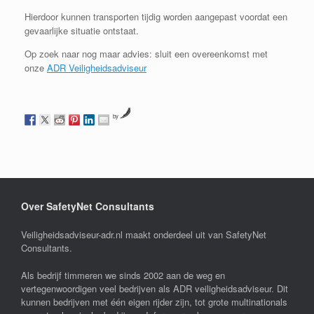
Hierdoor kunnen transporten tijdig worden aangepast voordat een
gevaarlijke situatie ontstaat.
Op zoek naar nog maar advies: sluit een overeenkomst met
onze
ADR Veiligheidsadviseur
by
Over SafetyNet Consultants
Veiligheidsadviseur-adr.nl maakt onderdeel uit van SafetyNet
Consultants.
Als bedrijf timmeren we sinds 2002 aan de weg en
vertegenwoordigen veel bedrijven als ADR veiligheidsadviseur. Dit
kunnen bedrijven met één eigen rijder zijn, tot grote multinationals