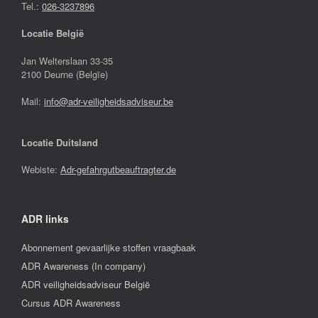
Tel.:
026-3237896
Locatie België
Jan Welterslaan 33-35
2100 Deurne (Belgïe)
Mail:
info@adr-veiligheidsadviseur.be
Locatie Duitsland
Webiste:
Adr-gefahrgutbeauftragter.de
ADR links
Abonnement gevaarlijke stoffen vraagbaak
ADR Awareness (In company)
ADR veiligheidsadviseur België
Cursus ADR Awareness