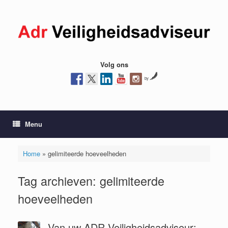
Ga
naar
de
inhoud
Volg ons
by
Menu
Home
»
gelimiteerde hoeveelheden
Tag archieven:
gelimiteerde
hoeveelheden
Van uw ADR Veiligheidsadviseur: