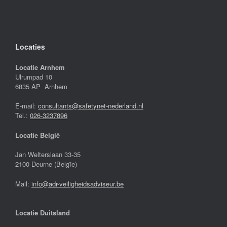
Locaties
Locatie Arnhem
Ulrumpad 10
6835 AP Arnhem
E-mail:
consultants@safetynet-nederland.nl
Tel.:
026-3237896
Locatie België
Jan Welterslaan 33-35
2100 Deurne (Belgïe)
Mail:
info@adr-veiligheidsadviseur.be
Locatie Duitsland