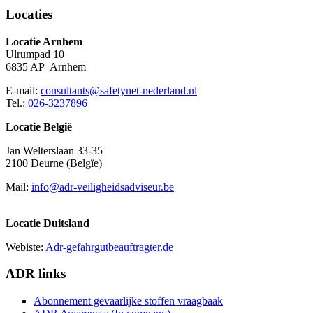
Locaties
Locatie Arnhem
Ulrumpad 10
6835 AP Arnhem
E-mail:
consultants@safetynet-nederland.nl
Tel.:
026-3237896
Locatie België
Jan Welterslaan 33-35
2100 Deurne (Belgïe)
Mail:
info@adr-veiligheidsadviseur.be
Locatie Duitsland
Webiste:
Adr-gefahrgutbeauftragter.de
ADR links
Abonnement gevaarlijke stoffen vraagbaak