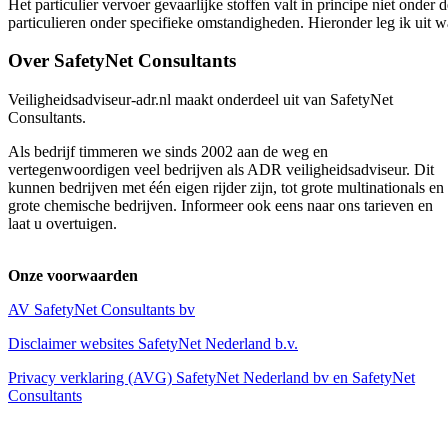
Het particulier vervoer gevaarlijke stoffen valt in principe niet ond
particulieren onder specifieke omstandigheden. Hieronder leg ik uit 
Over SafetyNet Consultants
Veiligheidsadviseur-adr.nl maakt onderdeel uit van SafetyNet
Consultants.
Als bedrijf timmeren we sinds 2002 aan de weg en
vertegenwoordigen veel bedrijven als ADR veiligheidsadviseur. Dit
kunnen bedrijven met één eigen rijder zijn, tot grote multinationals en
grote chemische bedrijven. Informeer ook eens naar ons tarieven en
laat u overtuigen.
Onze voorwaarden
AV SafetyNet Consultants bv
Disclaimer websites SafetyNet Nederland b.v.
Privacy verklaring (AVG) SafetyNet Nederland bv en SafetyNet
Consultants