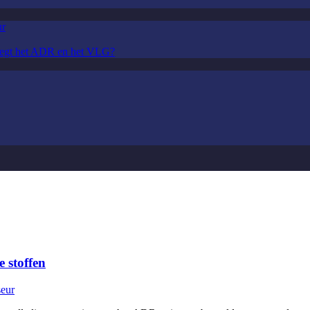
ur
t zegt het ADR en het VLG?
e stoffen
seur