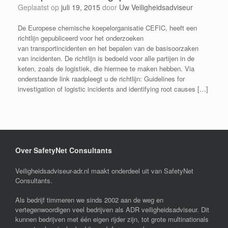
Geplaatst op
juli 19, 2015
door
Uw Veiligheidsadviseur
De Europese chemische koepelorganisatie CEFIC, heeft een
richtlijn gepubliceerd voor het onderzoeken
van transportincidenten en het bepalen van de basisoorzaken
van incidenten. De richtlijn is bedoeld voor alle partijen in de
keten, zoals de logistiek, die hiermee te maken hebben. Via
onderstaande link raadpleegt u de richtlijn: Guidelines for
investigation of logistic incidents and identifying root causes […]
Over SafetyNet Consultants
Veiligheidsadviseur-adr.nl maakt onderdeel uit van SafetyNet
Consultants.
Als bedrijf timmeren we sinds 2002 aan de weg en
vertegenwoordigen veel bedrijven als ADR veiligheidsadviseur. Dit
kunnen bedrijven met één eigen rijder zijn, tot grote multinationals