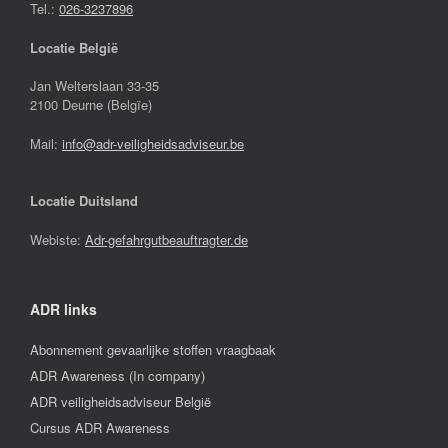
Tel.:
026-3237896
Locatie België
Jan Welterslaan 33-35
2100 Deurne (Belgïe)
Mail:
info@adr-veiligheidsadviseur.be
Locatie Duitsland
Webiste:
Adr-gefahrgutbeauftragter.de
ADR links
Abonnement gevaarlijke stoffen vraagbaak
ADR Awareness (In company)
ADR veiligheidsadviseur België
Cursus ADR Awareness