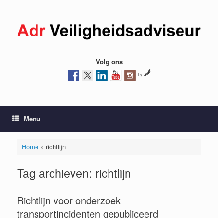
Ga
naar
de
inhoud
Volg ons
by
Menu
Home
»
richtlijn
Tag archieven:
richtlijn
Richtlijn voor onderzoek
transportincidenten gepubliceerd