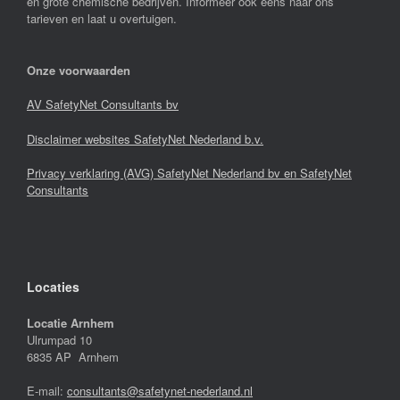
en grote chemische bedrijven. Informeer ook eens naar ons
tarieven en laat u overtuigen.
Onze voorwaarden
AV SafetyNet Consultants bv
Disclaimer websites SafetyNet Nederland b.v.
Privacy verklaring (AVG) SafetyNet Nederland bv en SafetyNet
Consultants
Locaties
Locatie Arnhem
Ulrumpad 10
6835 AP Arnhem
E-mail:
consultants@safetynet-nederland.nl