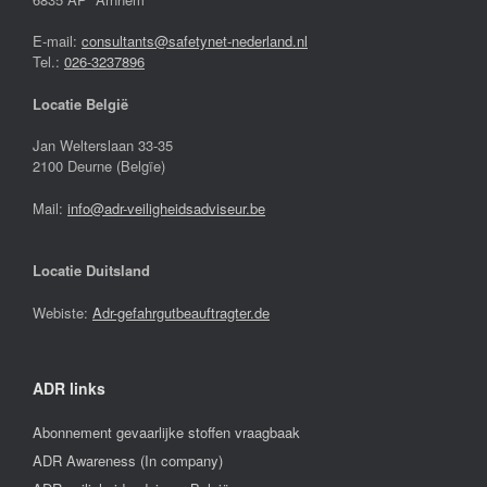
E-mail:
consultants@safetynet-nederland.nl
Tel.:
026-3237896
Locatie België
Jan Welterslaan 33-35
2100 Deurne (Belgïe)
Mail:
info@adr-veiligheidsadviseur.be
Locatie Duitsland
Webiste:
Adr-gefahrgutbeauftragter.de
ADR links
Abonnement gevaarlijke stoffen vraagbaak
ADR Awareness (In company)