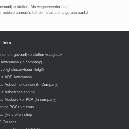
gevaarlijke stoffen. Als wegbeheerder heeft
mobiele camera’s telt de installatie langs een aantal
 links
nement gevaarlijke stoffen vraagbaak
Awareness (In company)
veiligheidsadviseur België
us ADR Awareness
us Asbest herkennen (In Company)
us Asbestherkenning
us Medewerker KCA (In company)
arning PGS15 cursus
arlijke stoffen shop
 Courses