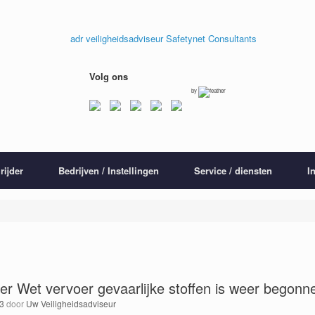
Volg ons
by
rijder
Bedrijven / Instellingen
Service / diensten
I
ader Wet vervoer gevaarlijke stoffen is weer begonn
23
door
Uw Veiligheidsadviseur