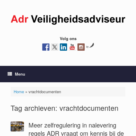
Ga
naar
de
inhoud
Volg ons
by
Menu
Home
»
vrachtdocumenten
Tag archieven:
vrachtdocumenten
Meer zelfregulering in nalevering
regels ADR vraagt om kennis bij de