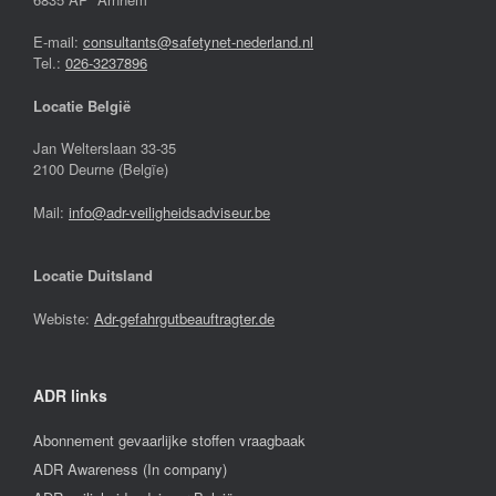
E-mail:
consultants@safetynet-nederland.nl
Tel.:
026-3237896
Locatie België
Jan Welterslaan 33-35
2100 Deurne (Belgïe)
Mail:
info@adr-veiligheidsadviseur.be
Locatie Duitsland
Webiste:
Adr-gefahrgutbeauftragter.de
ADR links
Abonnement gevaarlijke stoffen vraagbaak
ADR Awareness (In company)