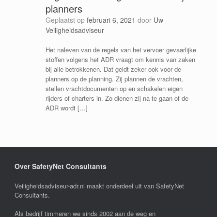
planners
Geplaatst op
februari 6, 2021
door
Uw
Veiligheidsadviseur
Het naleven van de regels van het vervoer gevaarlijke
stoffen volgens het ADR vraagt om kennis van zaken
bij alle betrokkenen. Dat geldt zeker ook voor de
planners op de planning. Zij plannen de vrachten,
stellen vrachtdocumenten op en schakelen eigen
rijders of charters in. Zo dienen zij na te gaan of de
ADR wordt […]
Over SafetyNet Consultants
Veiligheidsadviseur-adr.nl maakt onderdeel uit van SafetyNet
Consultants.
Als bedrijf timmeren we sinds 2002 aan de weg en