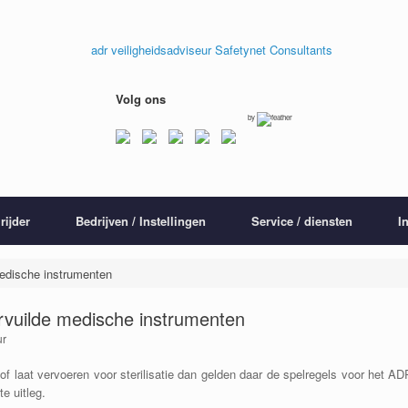
Volg ons
by
rijder
Bedrijven / Instellingen
Service / diensten
I
medische instrumenten
ervuilde medische instrumenten
ur
f laat vervoeren voor sterilisatie dan gelden daar de spelregels voor het AD
e uitleg.