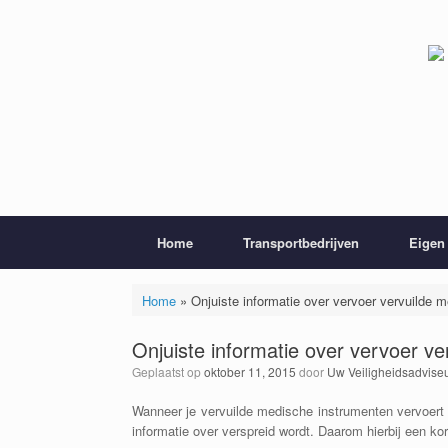
Ga
naar
de
inhoud
Home
Transportbedrijven
Eigen 
Home
»
Onjuiste informatie over vervoer vervuilde 
Onjuiste informatie over vervoer v
Geplaatst op
oktober 11, 2015
door
Uw Veiligheidsadvise
Wanneer je vervuilde medische instrumenten vervoert o
informatie over verspreid wordt. Daarom hierbij een kort