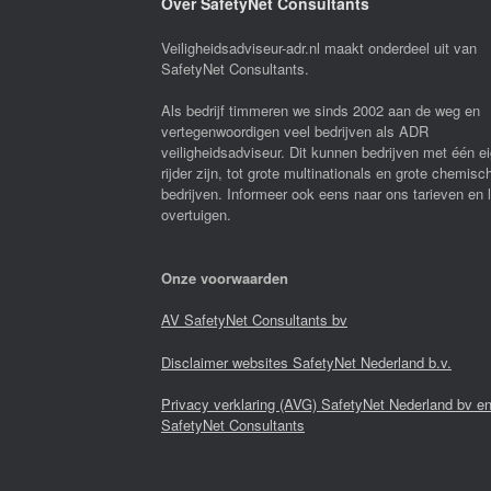
Over SafetyNet Consultants
Veiligheidsadviseur-adr.nl maakt onderdeel uit van
SafetyNet Consultants.
Als bedrijf timmeren we sinds 2002 aan de weg en
vertegenwoordigen veel bedrijven als ADR
veiligheidsadviseur. Dit kunnen bedrijven met één e
rijder zijn, tot grote multinationals en grote chemisc
bedrijven. Informeer ook eens naar ons tarieven en 
overtuigen.
Onze voorwaarden
AV SafetyNet Consultants bv
Disclaimer websites SafetyNet Nederland b.v.
Privacy verklaring (AVG) SafetyNet Nederland bv e
SafetyNet Consultants