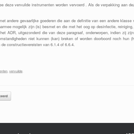
 deze vervuilde instrumenten worden vervoerd . Als de verpakking aan deze
t andere gevaarlijke goederen die aan de definitie van een andere klasse v
armee mogelijk zijn (is) besmet en die met het oog op desinfectie, reiniging, 
het ADR, uitgezonderd die van deze paragraaf, onderworpen, indien zij zij
somstandigheden niet kunnen (kan) breken of worden doorboord noch hun (h
de constructievereisten van 6.1.4 of 6.6.4.
enten
,
vervuilde
.
ceerd