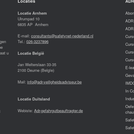
Locaties
ADR
Locatie Arnhem
Abon
Ulrumpad 10
ADR 
6835 AP Arnhem
ADR 
E-mail:
consultants@safetynet-nederland.nl
Curs
igen
Tel.:
026-3237896
Curs
he
Curs
laat u
Locatie België
Curs
Jan Welterslaan 33-35
E-le
2100 Deurne (Belgïe)
Geva
Mail:
info@adr-veiligheidsadviseur.be
IMDG
In C
Indus
Locatie Duitsland
Oefe
n
Webiste:
Adr-gefahrgutbeauftragter.de
chau
Safe
Safe