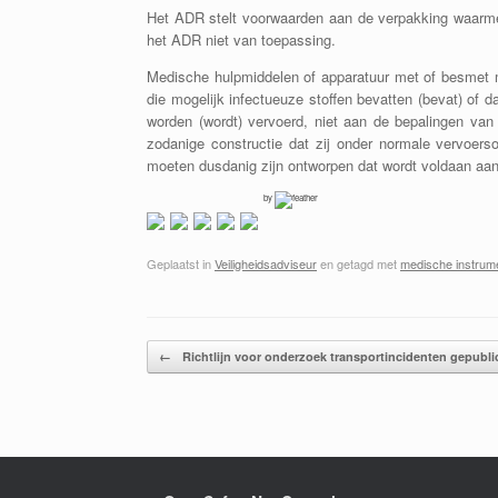
Het ADR stelt voorwaarden aan de verpakking waarmee
het ADR niet van toepassing.
Medische hulpmiddelen of apparatuur met of besmet me
die mogelijk infectueuze stoffen bevatten (bevat) of da
worden (wordt) vervoerd, niet aan de bepalingen van 
zodanige constructie dat zij onder normale vervoer
moeten dusdanig zijn ontworpen dat wordt voldaan aan 
by
Geplaatst in
Veiligheidsadviseur
en getagd met
medische instrum
Bericht navigatie
←
Richtlijn voor onderzoek transportincidenten gepubli