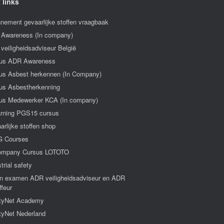
 links
nement gevaarlijke stoffen vraagbaak
Awareness (In company)
veiligheidsadviseur België
us ADR Awareness
us Asbest herkennen (In Company)
us Asbestherkenning
us Medewerker KCA (In company)
arning PGS15 cursus
arlijke stoffen shop
 Courses
ompany Cursus LOTOTO
trial safety
n examen ADR veiligheidsadviseur en ADR
ffeur
tyNet Academy
tyNet Nederland