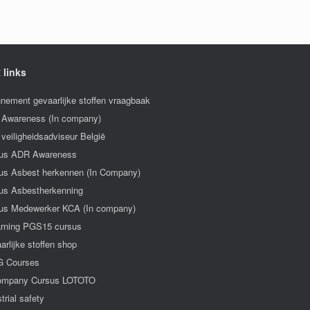
 links
nement gevaarlijke stoffen vraagbaak
Awareness (In company)
veiligheidsadviseur België
us ADR Awareness
us Asbest herkennen (In Company)
us Asbestherkenning
us Medewerker KCA (In company)
arning PGS15 cursus
arlijke stoffen shop
 Courses
ompany Cursus LOTOTO
trial safety