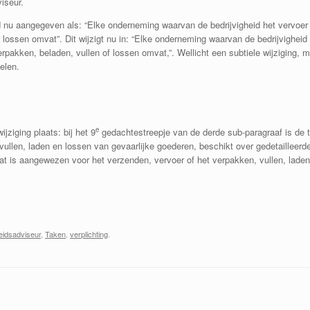
iseur.
 nu aangegeven als: “Elke onderneming waarvan de bedrijvigheid het vervoer v
ossen omvat”. Dit wijzigt nu in: “Elke onderneming waarvan de bedrijvigheid
pakken, beladen, vullen of lossen omvat,”. Wellicht een subtiele wijziging, 
elen.
e
jziging plaats: bij het 9
gedachtestreepje van de derde sub-paragraaf is de t
ullen, laden en lossen van gevaarlijke goederen, beschikt over gedetailleerde 
dat is aangewezen voor het verzenden, vervoer of het verpakken, vullen, lade
eidsadviseur
,
Taken
,
verplichting
.