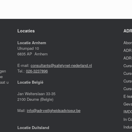
Locaties
ADR
Locatie Arnhem
Abon
Ulrumpad 10
ADR 
6835 AP Arnhem
ADR 
E-mail:
consultants@safetynet-nederland.nl
Curs
igen
Tel.:
026-3237896
Curs
he
Curs
laat u
Locatie België
Curs
Jan Welterslaan 33-35
E-le
2100 Deurne (Belgïe)
Geva
Mail:
info@adr-veiligheidsadviseur.be
IMDG
In C
Indus
Locatie Duitsland