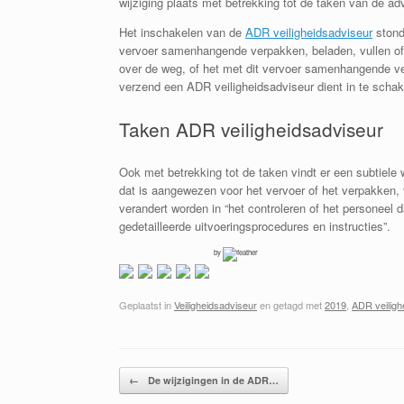
wijziging plaats met betrekking tot de taken van de adv
Het inschakelen van de
ADR veiligheidsadviseur
stond
vervoer samenhangende verpakken, beladen, vullen of l
over de weg, of het met dit vervoer samenhangende ver
verzend een ADR veiligheidsadviseur dient in te schak
Taken ADR veiligheidsadviseur
Ook met betrekking tot de taken vindt er een subtiele wi
dat is aangewezen voor het vervoer of het verpakken, v
verandert worden in “het controleren of het personeel 
gedetailleerde uitvoeringsprocedures en instructies”.
by
Geplaatst in
Veiligheidsadviseur
en getagd met
2019
,
ADR veiligh
Bericht navigatie
←
De wijzigingen in de ADR…