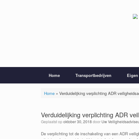
Ga
naar
de
inhoud
Home
Transportbedrijven
Eigen 
Home
»
Verduidelijking verplichting ADR veiligheids
Verduidelijking verplichting ADR ve
Geplaatst op
oktober 30, 2018
door
Uw Veiligheidsadvise
De verplichting tot de inschakeling van een ADR veilig