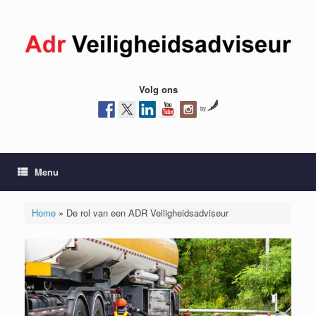
Ga
naar
de
inhoud
Volg ons
by
Menu
Home
»
De rol van een ADR Veiligheidsadviseur