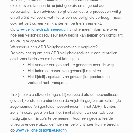
explosieven, kunnen bij onjuist gebruik ernstige schade
veroorzaken. Een adviseur zorgt ervoor dat alle processen veilig
en efficiënt verlopen, wat niet alleen de veiligheid verhoogt, maar
ook het vertrouwen van klanten en partners versterkt.
Op
www.veiligheidsadviseur-adr.nl
vind je meer informatie over
hoe een veiligheidsadviseur jouw bedrijf kan helpen om compliant
en veilig te opereren.
Wanneer is een ADR-Veiligheidsadviseur verplicht?
De verplichting om een ADR-veiligheidsadviseur aan te stellen
geldt voor bedrijven die betrokken zijn bij:
Het vervoer van gevaarlijke goederen over de weg.
Het laden of lossen van gevaarlijke stoffen.
Het tijdelijk opslaan van gevaarlijke goederen in
verband met transport.
Er zijn enkele uitzonderingen, bijvoorbeeld als de hoeveelheden
gevaarlijke stoffen onder bepaalde vrijstellingsgrenzen vallen (de
zogenaamde “vrijgestelde hoeveelheden” in het ADR). Echter,
zelfs in deze gevallen kan het inschakelen van een adviseur
nuttig zijn om risico’s te beheersen. Voor een gedetailleerde
uitleg over deze uitzonderingen en verplichtingen kun je terecht
op
www.veiligheidsadviseur-adr.nl
.