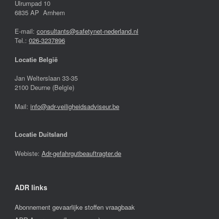
Ulrumpad 10
6835 AP Arnhem
E-mail:
consultants@safetynet-nederland.nl
Tel.:
026-3237896
Locatie België
Jan Welterslaan 33-35
2100 Deurne (Belgïe)
Mail:
info@adr-veiligheidsadviseur.be
Locatie Duitsland
Webiste:
Adr-gefahrgutbeauftragter.de
ADR links
Abonnement gevaarlijke stoffen vraagbaak