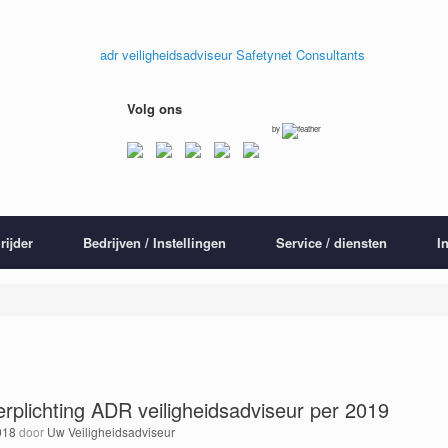
Volg ons
by
rijder
Bedrijven / Instellingen
Service / diensten
I
verplichting ADR veiligheidsadviseur per 2019
018
door
Uw Veiligheidsadviseur