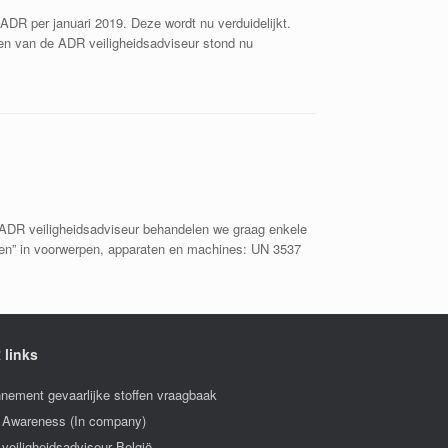
ADR per januari 2019. Deze wordt nu verduidelijkt.
len van de ADR veiligheidsadviseur stond nu
uw ADR veiligheidsadviseur behandelen we graag enkele
fen” in voorwerpen, apparaten en machines: UN 3537
 links
nement gevaarlijke stoffen vraagbaak
Awareness (In company)
veiligheidsadviseur België