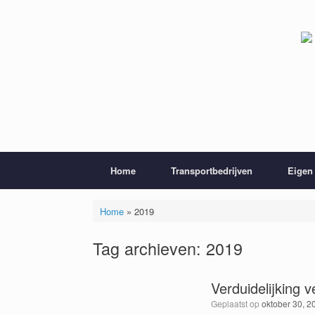
Ga
naar
de
inhoud
Home
Transportbedrijven
Eigen 
Home
»
2019
Tag archieven:
2019
Verduidelijking 
Geplaatst op
oktober 30, 2