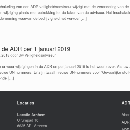
schakeling van een ADR veiligheidsadviseur wijzigt met de verandering van de 
n wijziging plaats met betrekking tot de taken van de adviseur. Het inschake
derneming waarvan de bedrijvigheid het vervoer […]
n de ADR per 1 januari 2019
, 2018
door
Uw Veiligheidsadviseur
jn er weer wijzigingen in de ADR en per januari 2019 is het weer zover. Als 
ieuwe UN nummers. Er zijn twaalf nieuwe UN-nummers voor “Gevaarlijke stof
ende […]
Locaties
ADR
Locatie Arnhem
Abon
Ulrumpad 10
ADR 
6835 AP Arnhem
ADR 