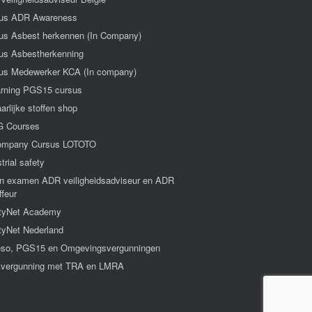
us ADR Awareness
us Asbest herkennen (In Company)
us Asbestherkenning
us Medewerker KCA (In company)
arning PGS15 cursus
arlijke stoffen shop
 Courses
ompany Cursus LOTOTO
trial safety
n examen ADR veiligheidsadviseur en ADR
ffeur
tyNet Academy
tyNet Nederland
so, PGS15 en Omgevingsvergunningen
vergunning met TRA en LMRA