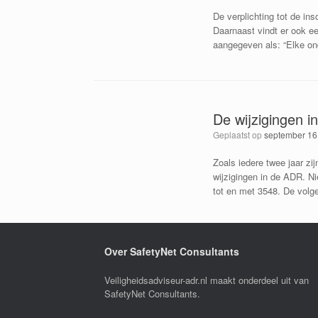
De verplichting tot de in
Daarnaast vindt er ook ee
aangegeven als: “Elke on
De wijzigingen i
Geplaatst op
september 16
Zoals iedere twee jaar zi
wijzigingen in de ADR. N
tot en met 3548. De volg
Over SafetyNet Consultants
Veiligheidsadviseur-adr.nl maakt onderdeel uit van
SafetyNet Consultants.