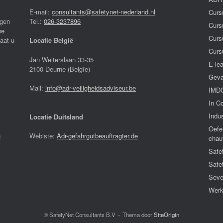
E-mail:
consultants@safetynet-nederland.nl
Curs
igen
Tel.:
026-3237896
Curs
he
Curs
laat u
Locatie België
Curs
Jan Welterslaan 33-35
E-le
2100 Deurne (Belgïe)
Geva
Mail:
info@adr-veiligheidsadviseur.be
IMDG
In C
Indus
Locatie Duitsland
Oefe
n
Webiste:
Adr-gefahrgutbeauftragter.de
chau
Safe
Safe
Seve
Werk
© SafetyNet Consultants B.V
Thema door
SiteOrigin