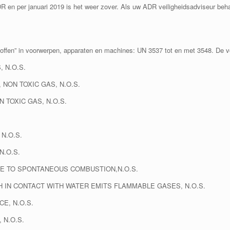
 ADR en per januari 2019 is het weer zover. Als uw ADR veiligheidsadviseur be
stoffen” in voorwerpen, apparaten en machines: UN 3537 tot en met 3548. De
 N.O.S.
NON TOXIC GAS, N.O.S.
 TOXIC GAS, N.O.S.
N.O.S.
N.O.S.
LE TO SPONTANEOUS COMBUSTION,N.O.S.
H IN CONTACT WITH WATER EMITS FLAMMABLE GASES, N.O.S.
E, N.O.S.
 N.O.S.