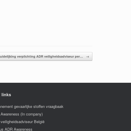
uidelijking verplichting ADR veiligheidsadviseur per…
→
 links
nement gevaarlijke stoffen vraagbaak
Awareness (In company)
veiligheidsadviseur België
us ADR Awareness