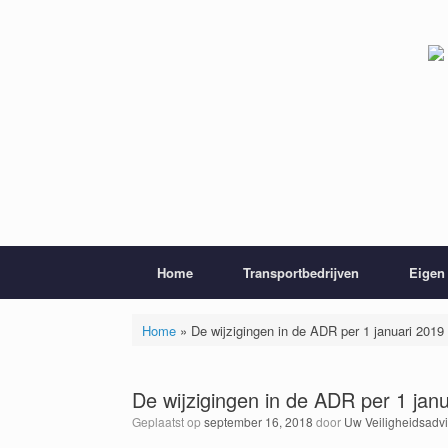
Ga
naar
de
inhoud
Home
Transportbedrijven
Eigen 
Home
»
De wijzigingen in de ADR per 1 januari 2019
De wijzigingen in de ADR per 1 jan
Geplaatst op
september 16, 2018
door
Uw Veiligheidsadv