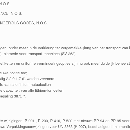
N.O.S.
NCE, N.O.S.
ANGEROUS GOODS, N.O.S.
gen, onder meer in de verklaring ter vergemakkelijking van het transport van l
7), alsmede voor transport machines (SV 363).
tiketten en uniforme verminderingsopties zijn nu ook meer duidelijk beheerst
euwe notitie toe;
g 2.2.9.1.7 (f) worden vervoerd
te van alle lithiummetaalcellen
e capaciteit van alle lithium-ion cellen
epaling 387). “.
kante wijzigingen: P 001 , P 200, P 410, P 520 met nieuwe PP 94 en PP 95 voor
we Verpakkingsaanwijzingen voor UN 3363 (P 907), beschadigde Lithiumbatteri