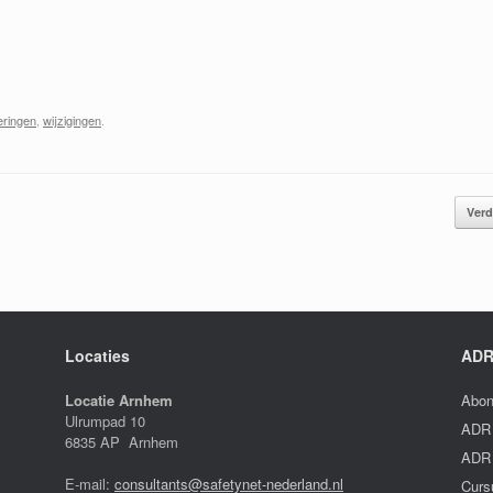
eringen
,
wijzigingen
.
Verd
Locaties
ADR
Locatie Arnhem
Abon
Ulrumpad 10
ADR 
6835 AP Arnhem
ADR 
E-mail:
consultants@safetynet-nederland.nl
Curs