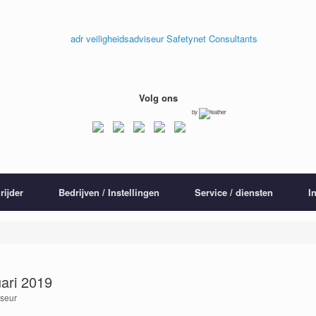
Volg ons
by
rijder
Bedrijven / Instellingen
Service / diensten
I
uari 2019
iseur