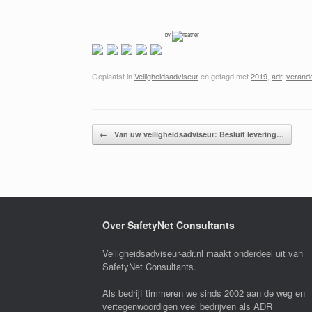
by
Geplaatst in
Veiligheidsadviseur
en getagd met
2019
,
adr
,
verand
Bericht navigatie
←
Van uw veiligheidsadviseur: Besluit levering…
Over SafetyNet Consultants
Veiligheidsadviseur-adr.nl maakt onderdeel uit van
SafetyNet Consultants.
Als bedrijf timmeren we sinds 2002 aan de weg en
vertegenwoordigen veel bedrijven als ADR