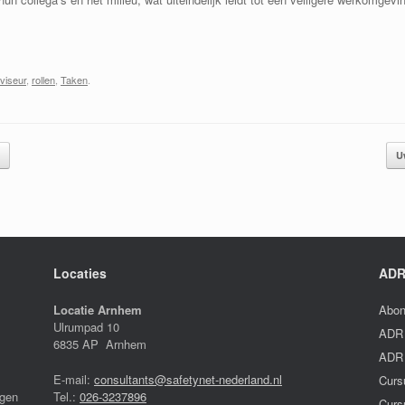
viseur
,
rollen
,
Taken
.
U
Locaties
ADR
Locatie Arnhem
Abon
Ulrumpad 10
ADR 
6835 AP Arnhem
ADR 
E-mail:
consultants@safetynet-nederland.nl
Curs
igen
Tel.:
026-3237896
Curs