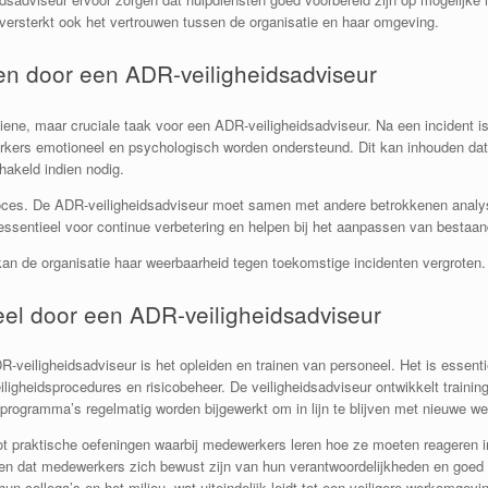
r versterkt ook het vertrouwen tussen de organisatie en haar omgeving.
ten door een ADR-veiligheidsadviseur
ene, maar cruciale taak voor een ADR-veiligheidsadviseur. Na een incident is h
rkers emotioneel en psychologisch worden ondersteund. Dit kan inhouden da
hakeld indien nodig.
t proces. De ADR-veiligheidsadviseur moet samen met andere betrokkenen anal
 essentieel voor continue verbetering en helpen bij het aanpassen van besta
an de organisatie haar weerbaarheid tegen toekomstige incidenten vergroten.
eel door een ADR-veiligheidsadviseur
-veiligheidsadviseur is het opleiden en trainen van personeel. Het is essentie
eiligheidsprocedures en risicobeheer. De veiligheidsadviseur ontwikkelt traini
programma’s regelmatig worden bijgewerkt om in lijn te blijven met nieuwe we
ot praktische oefeningen waarbij medewerkers leren hoe ze moeten reageren in
en dat medewerkers zich bewust zijn van hun verantwoordelijkheden en goed voo
un collega’s en het milieu, wat uiteindelijk leidt tot een veiligere werkomgevi