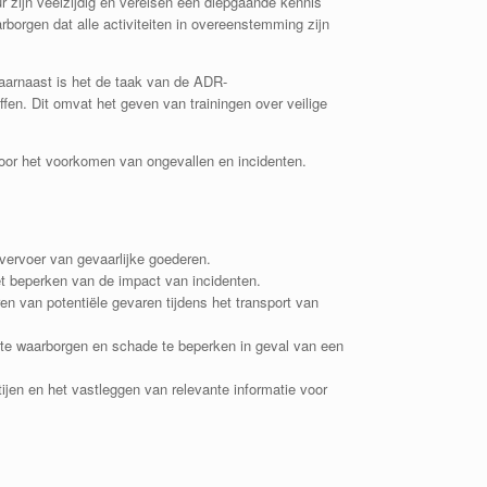
r zijn veelzijdig en vereisen een diepgaande kennis
borgen dat alle activiteiten in overeenstemming zijn
Daarnaast is het de taak van de ADR-
ffen. Dit omvat het geven van trainingen over veilige
 voor het voorkomen van ongevallen en incidenten.
vervoer van gevaarlijke goederen.
t beperken van de impact van incidenten.
en van potentiële gevaren tijdens het transport van
 te waarborgen en schade te beperken in geval van een
ijen en het vastleggen van relevante informatie voor