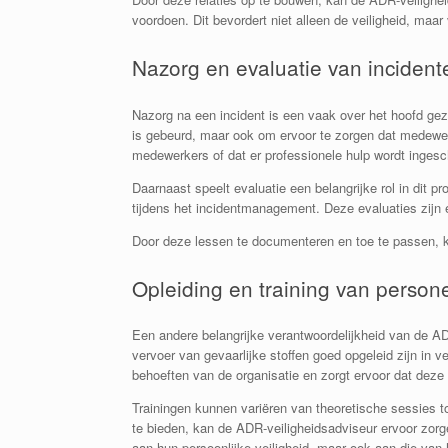
voordoen. Dit bevordert niet alleen de veiligheid, maa
Nazorg en evaluatie van inciden
Nazorg na een incident is een vaak over het hoofd gezi
is gebeurd, maar ook om ervoor te zorgen dat medewe
medewerkers of dat er professionele hulp wordt ingesc
Daarnaast speelt evaluatie een belangrijke rol in di
tijdens het incidentmanagement. Deze evaluaties zijn
Door deze lessen te documenteren en toe te passen, k
Opleiding en training van person
Een andere belangrijke verantwoordelijkheid van de ADR
vervoer van gevaarlijke stoffen goed opgeleid zijn in v
behoeften van de organisatie en zorgt ervoor dat deze 
Trainingen kunnen variëren van theoretische sessies t
te bieden, kan de ADR-veiligheidsadviseur ervoor zorg
aan hun persoonlijke veiligheid, maar ook aan die van h