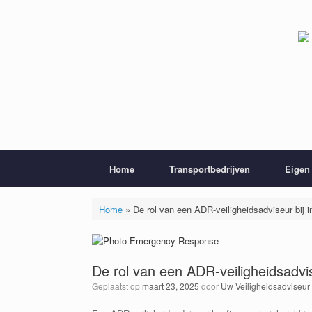
Ga
naar
de
inhoud
Home
Transportbedrijven
Eigen 
Home
»
De rol van een ADR-veiligheidsadviseur bij i
De rol van een ADR-veiligheidsadvis
Geplaatst op
maart 23, 2025
door
Uw Veiligheidsadviseur