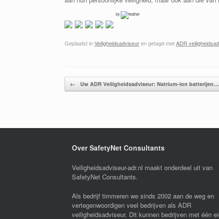
by
Geplaatst in
Veiligheidsadviseur
en getagd met
ADR veiligheidsad
Bericht navigatie
←
Uw ADR Veiligheidsadviseur: Natrium-ion batterijen…
Over SafetyNet Consultants
Veiligheidsadviseur-adr.nl maakt onderdeel uit van
SafetyNet Consultants.
Als bedrijf timmeren we sinds 2002 aan de weg en
vertegenwoordigen veel bedrijven als ADR
veiligheidsadviseur. Dit kunnen bedrijven met één e