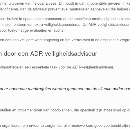
het uitvoeren van risicoanalyses. Dit houdt in dat hij potentiële gevaren in k
e identificeren, kan de adviseur preventieve maatregelen aanbevelen die helpe
r ook inzicht in operationele processen en de specifieke omstandigheden binn
et implementeren van extra veiligheidsprocedures. De ADR-veiligheidsadvise
 voor toekomstige evaluaties en audits.
gen aan een veiligere werkomgeving en het vertrouwen in de organisatie vergro
 door een ADR-veiligheidsadviseur
oodmaatregelen een essentiële taak voor de ADR-veiligheidsadviseur.
at er adequate maatregelen worden genomen om de situatie onder contr
opstellen en implementeren van noodplannen, die specifiek zijn afgestemd op d
n organiseren om ervoor te zorgen dat alle medewerkers goed voorbereid zijn 