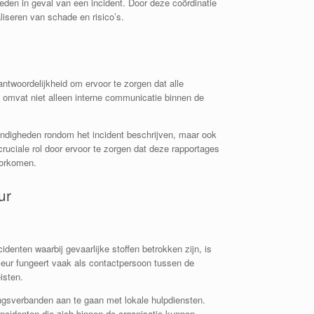
den in geval van een incident. Door deze coördinatie
liseren van schade en risico’s.
ntwoordelijkheid om ervoor te zorgen dat alle
t omvat niet alleen interne communicatie binnen de
standigheden rondom het incident beschrijven, maar ook
ruciale rol door ervoor te zorgen dat deze rapportages
oorkomen.
ur
denten waarbij gevaarlijke stoffen betrokken zijn, is
iseur fungeert vaak als contactpersoon tussen de
isten.
ngsverbanden aan te gaan met lokale hulpdiensten.
incidenten die zich binnen de organisatie kunnen