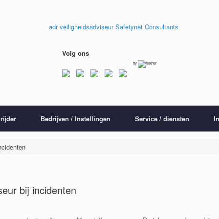
Volg ons
by
rijder
Bedrijven / Instellingen
Service / diensten
I
ncidenten
eur bij incidenten