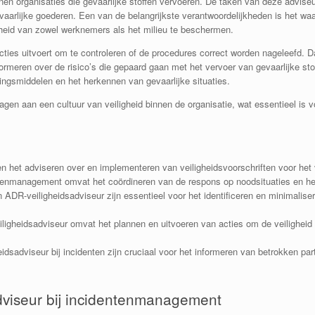
nen organisaties die gevaarlijke stoffen vervoeren. De taken van deze adviseu
aarlijke goederen. Een van de belangrijkste verantwoordelijkheden is het waar
igheid van zowel werknemers als het milieu te beschermen.
ecties uitvoert om te controleren of de procedures correct worden nageleefd. 
formeren over de risico’s die gepaard gaan met het vervoer van gevaarlijke sto
ngsmiddelen en het herkennen van gevaarlijke situaties.
agen aan een cultuur van veiligheid binnen de organisatie, wat essentieel is
 het adviseren over en implementeren van veiligheidsvoorschriften voor het 
ntenmanagement omvat het coördineren van de respons op noodsituaties en he
ADR-veiligheidsadviseur zijn essentieel voor het identificeren en minimaliser
igheidsadviseur omvat het plannen en uitvoeren van acties om de veiligheid
sadviseur bij incidenten zijn cruciaal voor het informeren van betrokken part
dviseur bij incidentenmanagement