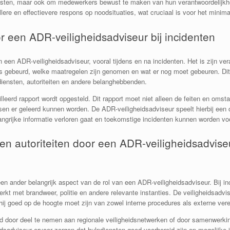
 testen, maar ook om medewerkers bewust te maken van hun verantwoordelijkhe
ere en effectievere respons op noodsituaties, wat cruciaal is voor het minima
 een ADR-veiligheidsadviseur bij incidenten
en ADR-veiligheidsadviseur, vooral tijdens en na incidenten. Het is zijn vera
 is gebeurd, welke maatregelen zijn genomen en wat er nog moet gebeuren. Di
iensten, autoriteiten en andere belanghebbenden.
ailleerd rapport wordt opgesteld. Dit rapport moet niet alleen de feiten en om
en er geleerd kunnen worden. De ADR-veiligheidsadviseur speelt hierbij een c
langrijke informatie verloren gaat en toekomstige incidenten kunnen worden v
n autoriteiten door een ADR-veiligheidsadvise
n ander belangrijk aspect van de rol van een ADR-veiligheidsadviseur. Bij inci
erkt met brandweer, politie en andere relevante instanties. De veiligheidsadv
 hij goed op de hoogte moet zijn van zowel interne procedures als externe vere
ld door deel te nemen aan regionale veiligheidsnetwerken of door samenwerki
dsadviseur ervoor zorgen dat hulpdiensten goed voorbereid zijn op mogelijke 