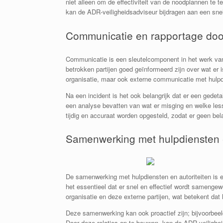
niet alleen om de effectiviteit van de noodplannen te
kan de ADR-veiligheidsadviseur bijdragen aan een snell
Communicatie en rapportage door
Communicatie is een sleutelcomponent in het werk van e
betrokken partijen goed geïnformeerd zijn over wat er
organisatie, maar ook externe communicatie met hulpd
Na een incident is het ook belangrijk dat er een gedet
een analyse bevatten van wat er misging en welke less
tijdig en accuraat worden opgesteld, zodat er geen be
Samenwerking met hulpdiensten e
De samenwerking met hulpdiensten en autoriteiten is ee
het essentieel dat er snel en effectief wordt samengew
organisatie en deze externe partijen, wat betekent dat
Deze samenwerking kan ook proactief zijn; bijvoorbee
Door deze relaties op te bouwen, kan de ADR-veilighei