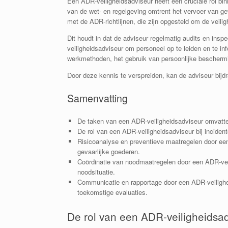
Een ADR-veiligheidsadviseur heeft een cruciale rol bin
van de wet- en regelgeving omtrent het vervoer van gev
met de ADR-richtlijnen, die zijn opgesteld om de veil
Dit houdt in dat de adviseur regelmatig audits en insp
veiligheidsadviseur om personeel op te leiden en te in
werkmethoden, het gebruik van persoonlijke beschermi
Door deze kennis te verspreiden, kan de adviseur bijdr
Samenvatting
De taken van een ADR-veiligheidsadviseur omvatten
De rol van een ADR-veiligheidsadviseur bij incide
Risicoanalyse en preventieve maatregelen door een 
gevaarlijke goederen.
Coördinatie van noodmaatregelen door een ADR-veil
noodsituatie.
Communicatie en rapportage door een ADR-veiligheid
toekomstige evaluaties.
De rol van een ADR-veiligheidsa