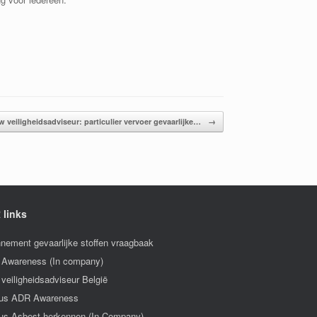
w veiligheidsadviseur: particulier vervoer gevaarlijke…
→
 links
nement gevaarlijke stoffen vraagbaak
Awareness (In company)
veiligheidsadviseur België
us ADR Awareness
us Asbest herkennen (In Company)