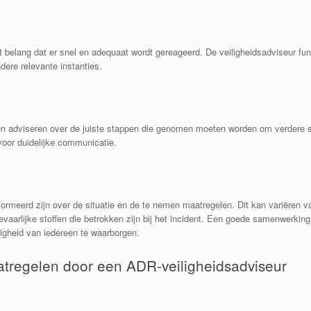
ot belang dat er snel en adequaat wordt gereageerd. De veiligheidsadviseur fu
dere relevante instanties.
en en adviseren over de juiste stappen die genomen moeten worden om verdere 
voor duidelijke communicatie.
formeerd zijn over de situatie en de te nemen maatregelen. Dit kan variëren v
evaarlijke stoffen die betrokken zijn bij het incident. Een goede samenwerkin
ligheid van iedereen te waarborgen.
atregelen door een ADR-veiligheidsadviseur