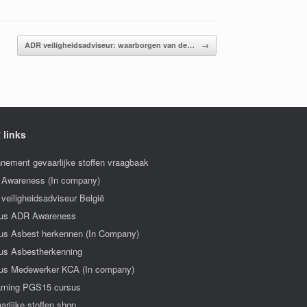
ADR veiligheidsadviseur: waarborgen van de…
→
 links
nement gevaarlijke stoffen vraagbaak
Awareness (In company)
veiligheidsadviseur België
us ADR Awareness
us Asbest herkennen (In Company)
us Asbestherkenning
us Medewerker KCA (In company)
arning PGS15 cursus
arlijke stoffen shop