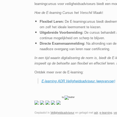
learningcursus voor veiligheidsadviseurs biedt een mo
Hoe de E-learning Cursus het Verschil Maakt:
Flexibel Leren:
De E-learningcursus biedt deelnem
om zelf het ideale leermoment te kiezen.
Uitgebreide Voorbereiding:
De cursus behandelt a
continue mogelijkheid om scherp te blijven.
Directe Examenaanmelding:
Na afronding van de 
naadloze overgang van leren naar certificering.
In een tijd waarin digitalisering de norm is, biedt de 
inspeelt op de behoefte aan flexibel en effectief leren
Ontdek meer over de E-learning:
E-learning ADR Veiligheidsadviseur (wegvervoer)
by
Geplaatst in
Veiligheidsadviseur
en getagd met
adr
,
e-learning
,
ve