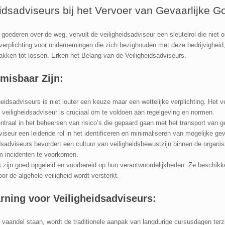
idsadviseurs bij het Vervoer van Gevaarlijke 
 goederen over de weg, vervult de veiligheidsadviseur een sleutelrol die ni
e verplichting voor ondernemingen die zich bezighouden met deze bedrijvigheid,
pakken tot lossen. Erken
het Belang van de Veiligheidsadviseurs.
misbaar Zijn:
dsadviseurs is niet louter een keuze maar een wettelijke verplichting. Het v
veiligheidsadviseur is cruciaal om te voldoen aan regelgeving en normen.
ntraal in het beheersen van risico’s die gepaard gaan met het transport van g
viseur een leidende rol in het identificeren en minimaliseren van mogelijke ge
dsadviseurs bevordert een cultuur van veiligheidsbewustzijn binnen de organis
m incidenten te voorkomen.
 zijn goed opgeleid en voorbereid op hun verantwoordelijkheden. Ze beschik
or de algehele veiligheid wordt versterkt.
rning voor Veiligheidsadviseurs:
 het vaandel staan, wordt de traditionele aanpak van langdurige cursusdagen te