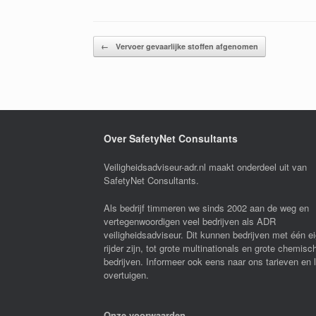
Bericht navigatie
←
Vervoer gevaarlijke stoffen afgenomen
Over SafetyNet Consultants
Veiligheidsadviseur-adr.nl maakt onderdeel uit van
SafetyNet Consultants.
Als bedrijf timmeren we sinds 2002 aan de weg en
vertegenwoordigen veel bedrijven als ADR
veiligheidsadviseur. Dit kunnen bedrijven met één e
rijder zijn, tot grote multinationals en grote chemisc
bedrijven. Informeer ook eens naar ons tarieven en 
overtuigen.
Onze voorwaarden