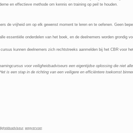
derne en effectieve methode om kennis en training op peil te houden.
ers de vrijheid om op elk gewenst moment te leren en te oefenen. Geen bep
lle essentiële onderdelen van het boek, en de deelnemers worden grondig vo
cursus kunnen deelnemers zich rechtstreeks aanmelden bij het CBR voor het 
E-learningcursus voor veiligheidsadviseurs een eigentijdse oplossing die niet al
. Het is een stap in de richting van een veiligere en efficiëntere toekomst bin
iligheidsadviseur
,
wegvervoer
.