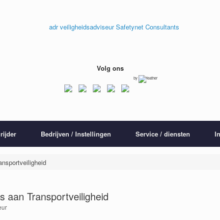
Volg ons
by
rijder
Bedrijven / Instellingen
Service / diensten
I
ansportveiligheid
s aan Transportveiligheid
eur