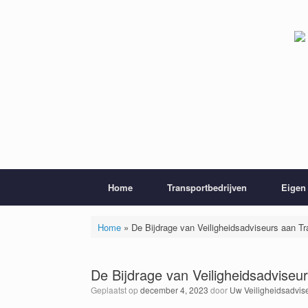
Ga
naar
de
inhoud
Home
Transportbedrijven
Eigen 
Home
»
De Bijdrage van Veiligheidsadviseurs aan Tr
De Bijdrage van Veiligheidsadviseur
Geplaatst op
december 4, 2023
door
Uw Veiligheidsadvis