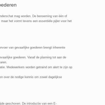
Goederen
et onderschat mag worden. De benoeming van één of
 maar het vormt tevens een essentiële pijler voor het
ervoer van gevaarlijke goederen brengt inherente
evaarlijke goederen. Vanaf de planning tot aan de
varen.
atie. Medewerkers worden getraind om alert te zijn op
ken over de nodige kennis om zowel dagelijkse
rzijde geschoven. De introductie van een E-