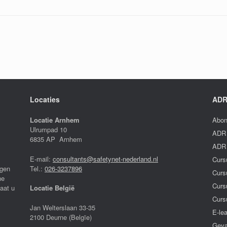
Locaties
ADR
Locatie Arnhem
Abon
Ulrumpad 10
ADR 
6835 AP Arnhem
ADR 
E-mail:
consultants@safetynet-nederland.nl
Curs
igen
Tel.:
026-3237896
Curs
he
Curs
laat u
Locatie België
Curs
Jan Welterslaan 33-35
E-le
2100 Deurne (Belgïe)
Geva