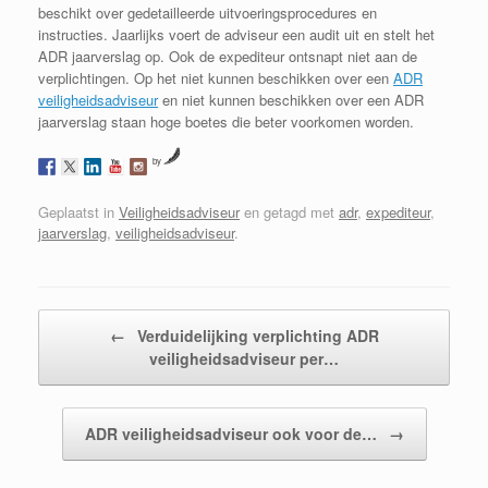
beschikt over gedetailleerde uitvoeringsprocedures en
instructies. Jaarlijks voert de adviseur een audit uit en stelt het
ADR jaarverslag op. Ook de expediteur ontsnapt niet aan de
verplichtingen. Op het niet kunnen beschikken over een
ADR
veiligheidsadviseur
en niet kunnen beschikken over een ADR
jaarverslag staan hoge boetes die beter voorkomen worden.
by
Geplaatst in
Veiligheidsadviseur
en getagd met
adr
,
expediteur
,
jaarverslag
,
veiligheidsadviseur
.
Bericht navigatie
←
Verduidelijking verplichting ADR
veiligheidsadviseur per…
ADR veiligheidsadviseur ook voor de…
→