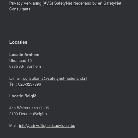
Privacy verklaring (AVG) SafetyNet Nederland bv en SafetyNet
Consultants
Locaties
Locatie Arnhem
Ulrumpad 10
6835 AP Arnhem
E-mail:
consultants@safetynet-nederland.nl
Tel.:
026-3237896
Locatie België
Jan Welterslaan 33-35
2100 Deurne (Belgïe)
Mail:
info@adr-veiligheidsadviseur.be