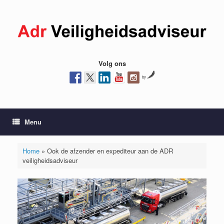
Ga
naar
de
inhoud
Volg ons
by
Menu
Home
»
Ook de afzender en expediteur aan de ADR
veiligheidsadviseur